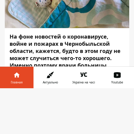
На фоне новостей о коронавирусе,
войне и пожарах в Чернобыльской
области, кажется, будто в этом году не
может случиться чего-то хорошего.
Именно поэтому врачи больницы
Мечникова решили напомнить, что не
смотря ни на что - чудеса продолжают
Главная
Актуально
Україна на часі
Youtube
случаться.
Информатор в
Скачать
Так, 8 апреля, в акушерский стационар
телефоне
👉
больницы Мечникова поступила
беременная из города Каменского с
пневмонией. У пациентки сразу
заподозрили коронавирус, - сообщает