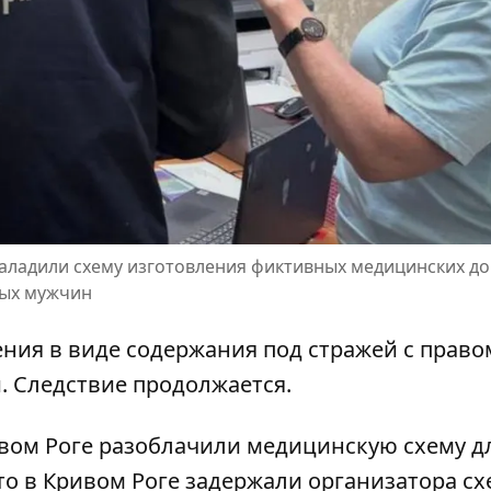
аладили схему изготовления фиктивных медицинских д
ных мужчин
ия в виде содержания под стражей с право
. Следствие продолжается.
вом Роге разоблачили медицинскую схему д
что
в Кривом Роге задержали организатора с