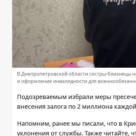
В Днепропетровской области сестры-близнецы н
и оформление инвалидности для военнообязан
Подозреваемым избрали меры пресечен
внесения залога по 2 миллиона каждой
Напомним, ранее мы писали, что
в Кри
уклонения от службы
. Также читайте, 