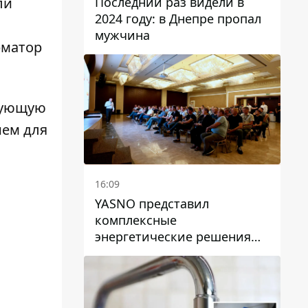
Последний раз видели в
ли
2024 году: в Днепре пропал
мужчина
рматор
вующую
ием для
16:09
YASNO представил
комплексные
энергетические решения
для бизнеса в Днепре