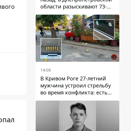
ивого
области разыскивают 73-
летнего мужчину
14:09
В Кривом Роге 27-летний
мужчина устроил стрельбу
во время конфликта: есть
раненый
опал