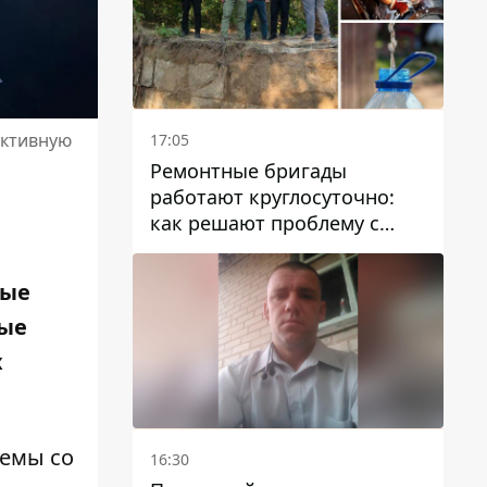
иктивную
17:05
Ремонтные бригады
работают круглосуточно:
как решают проблему с
водой в Марганецкой
громаде
рые
ные
х
лемы со
16:30