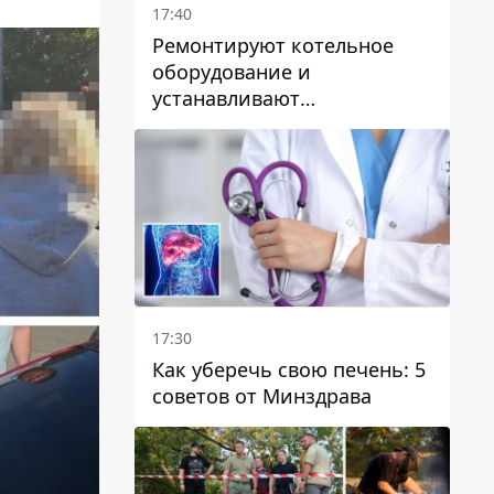
17:40
Ремонтируют котельное
оборудование и
устанавливают
генераторные установки:
как в Днепре готовятся к
отопительному сезону
17:30
Как уберечь свою печень: 5
советов от Минздрава