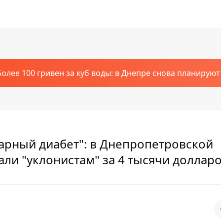
Более 100 гривен за куб воды: в Днепре снова планирую
харный диабет": в Днепропетровской
ли "уклонистам" за 4 тысячи доллар