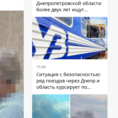
Днепропетровской области
более двух лет ищут
пропавшую женщину
15:06
Ситуация с безопасностью:
ряд поездов через Днепр и
область курсирует по
измененному маршруту, а
часть пути заменили
автобусами и электричками