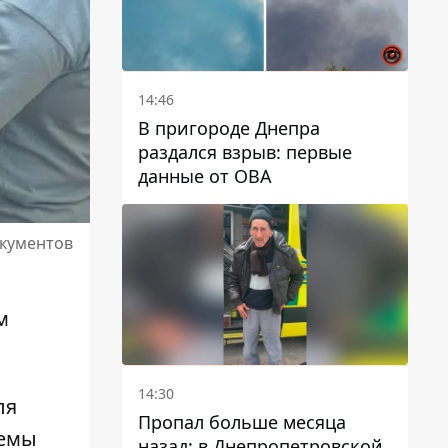
14:46
В пригороде Днепра
раздался взрыв: первые
данные от ОВА
окументов
м
14:30
ля
Пропал больше месяца
хемы
назад: в Днепропетровской