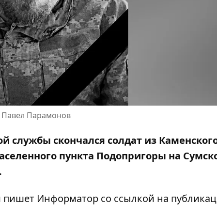
о Павел Парамонов
ой службы скончался солдат из Каменског
аселенного пункта Подопригоры на Сумск
.
м пишет Информатор со ссылкой на публика