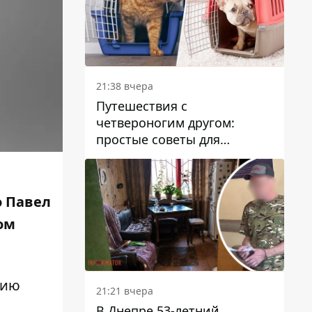
21:38 вчера
Путешествия с
четвероногим другом:
простые советы для
поездок с животными
о Павел
ом
цию
21:21 вчера
В Днепре 53-летний