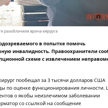
ге разоблачили врача-хирурга
подозреваемого в попытке помочь
вную инвалидность. Правоохранители со
рупционной схеме с извлечением неправо
-хирург пообещал за 3 тысячи долларов США
нды по оценке функционирования личности.
нтов о якобы неизлечимом заболевании
рматор со ссылкой на
сообщение