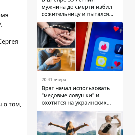
мужчина до смерти избил
сожительницу и пытался
емя
скрыть преступление:
У.
детали
Сергея
20:41 вчера
Враг начал использовать
е
"медовые ловушки" и
охотится на украинских
 о том,
военнослужащих