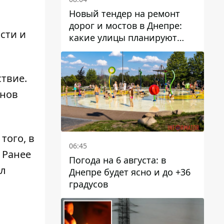
Новый тендер на ремонт
дорог и мостов в Днепре:
сти и
какие улицы планируют
обновить и сколько
десятков миллионов гривен
на это хотят потратить
ствие.
енов
 того,
в
06:45
. Ранее
Погода на 6 августа: в
ал
Днепре будет ясно и до +36
градусов