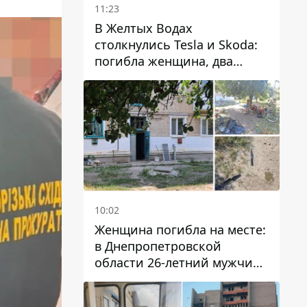
11:23
В Желтых Водах
столкнулись Tesla и Skoda:
погибла женщина, два
человека пострадали
10:02
Женщина погибла на месте:
в Днепропетровской
области 26-летний мужчина
избил трех человек
металлическим предметом