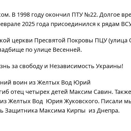
ом. В 1998 году окончил ПТУ №22. Долгое вр
еврале 2025 года присоединился к рядам ВС
кой церкви Пресвятой Покровы ПЦУ (улица 
кладбище по улице Весенней.
знь за свободу и Независимость Украины!
тний воин из Желтых Вод Юрий
гиб отец четырех детей
Максим Савин. Такж
 из Желтых Вод
Юрия Жуковского. Писали мы
ель Защитника Максима Кирпы
из Днепра.