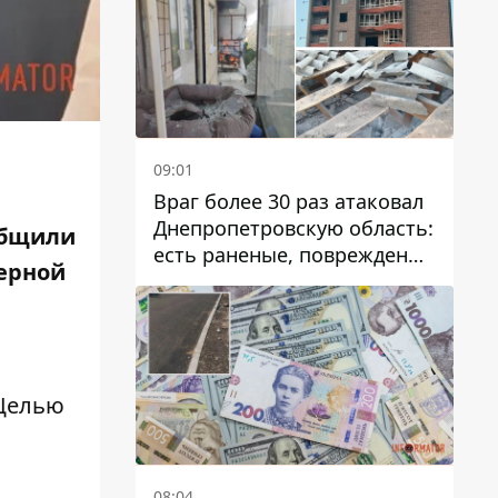
09:01
Враг более 30 раз атаковал
Днепропетровскую область:
общили
есть раненые, повреждены
мерной
лицей, дома и предприятия
 Целью
08:04