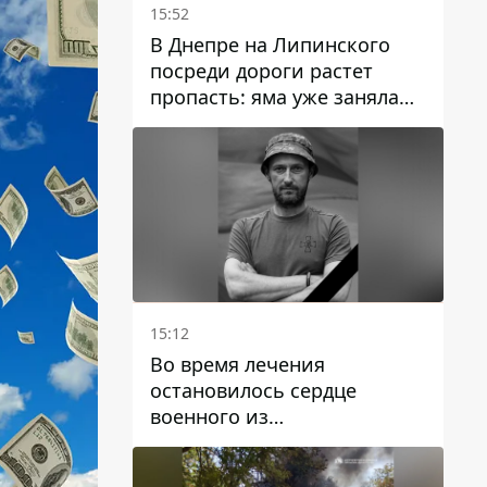
15:52
В Днепре на Липинского
посреди дороги растет
пропасть: яма уже заняла
полосу движения
15:12
Во время лечения
остановилось сердце
военного из
Днепропетровской области
Ростислава Лупашко