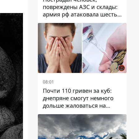
повреждены АЗС и склады:
армия рф атаковала шесть
районов Днепропетровской
области
08:01
Почти 110 гривен за куб:
днепряне смогут немного
дольше жаловаться на
запланированные тарифы
на воду на 2027 год