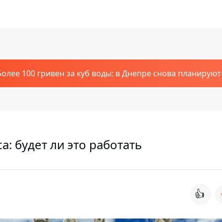
Более 100 гривен за куб воды: в Днепре снова планирую
: будет ли это работать
👍