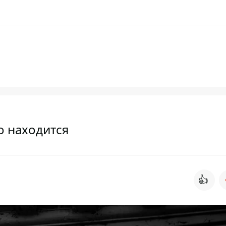
то находится
👍