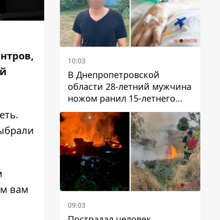
нтров,
10:03
ей
В Днепропетровской
области 28-летний мужчина
ножом ранил 15-летнего
парня
еть.
выбрали
м
ем вам
09:03
Пострадал человек,