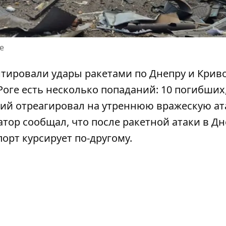
е
ировали удары ракетами по Днепру и Крив
оге есть несколько попаданий:
10 погибших
кий
отреагировал на утреннюю вражескую ат
тор сообщал, что после ракетной атаки в Дн
рт курсирует по-другому
.