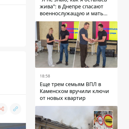
жива": в Днепре спасают
военнослужащую и мать
четверых детей, которую
ранил КАБ
18:58
Еще трем семьям ВПЛ в
Каменском вручили ключи
от новых квартир