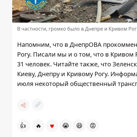
В частности, громко было в Днепре и Кривом Рог
Напомним, что
в ДнепрОВА
прокоммент
Рогу
. Писали мы и о том, что
в Кривом Р
31 человек
. Читайте также, что Зеленс
Киеву, Днепру и Кривому Рогу
. Информа
июля
некоторый общественный транспо
♥
👍
🔥
😭
😆
😡