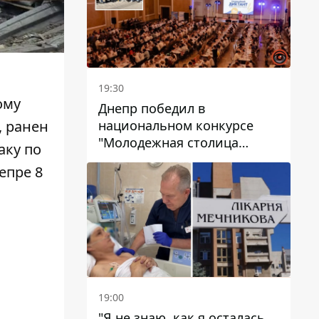
19:30
ому
Днепр победил в
национальном конкурсе
, ранен
"Молодежная столица
аку по
Украины – 2026"
епре 8
19:00
"Я не знаю, как я осталась