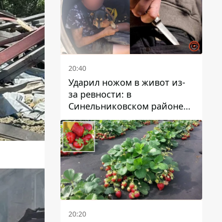
20:40
Ударил ножом в живот из-
за ревности: в
Синельниковском районе
задержали 49-летнего
мужчину за убийство
20:20