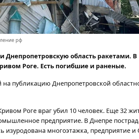
ление рф
 и Днепропетровскую область ракетами. В
Кривом Роге. Есть погибшие и раненые.
й
на публикацию Днепропетровской областн
 Кривом Роге враг убил 10 человек. Еще 32 жи
омышленное предприятие. В Днепре пострад
сь изуродована многоэтажка, предприятие и