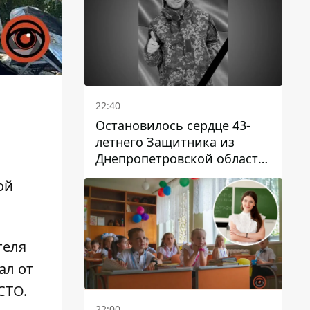
22:40
Остановилось сердце 43-
летнего Защитника из
Днепропетровской области
Евгения Зинченко
ой
теля
ал от
 СТО.
22:00