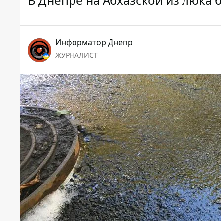
В Днепре на Абхазской из люка 
Информатор Днепр
ЖУРНАЛИСТ