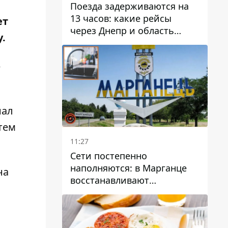
Поезда задерживаются на
13 часов: какие рейсы
ет
через Днепр и область
.
выбились из графика
р
нал
тем
11:27
Сети постепенно
наполняются: в Марганце
на
восстанавливают
водоснабжение