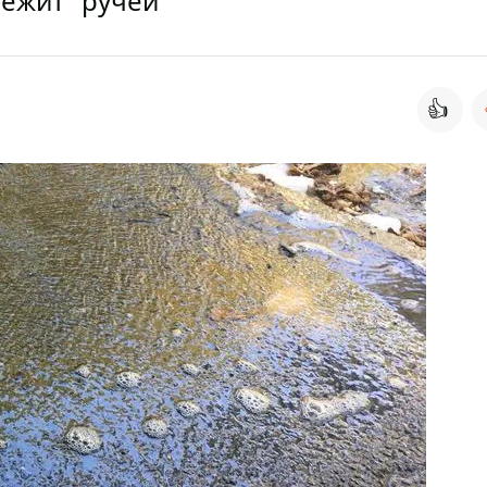
бежит "ручей"
👍