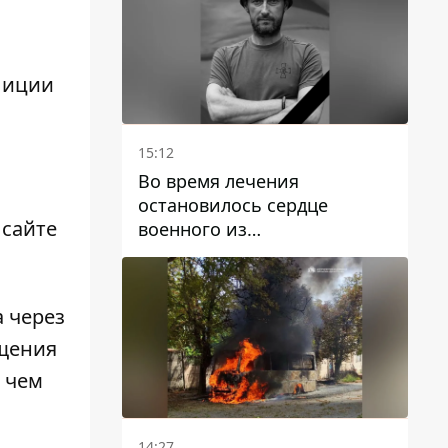
лиции
15:12
Во время лечения
остановилось сердце
 сайте
военного из
Днепропетровской области
Ростислава Лупашко
 через
ещения
 чем
14:27