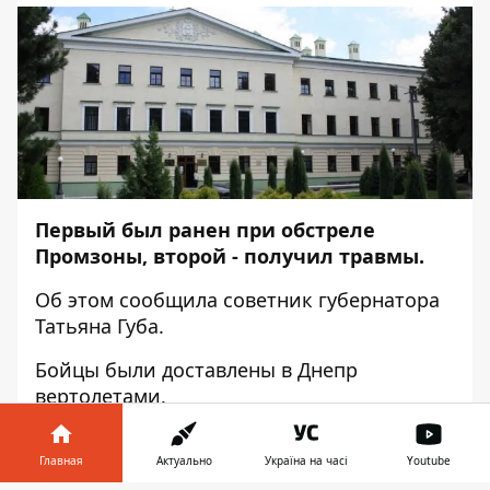
Первый был ранен при обстреле
Промзоны, второй - получил травмы.
Об этом сообщила советник губернатора
Татьяна Губа.
Бойцы были доставлены в Днепр
вертолетами.
Из аэропорта пострадавших отвезли в
больницу им. Мечникова.
Главная
Актуально
Україна на часі
Youtube