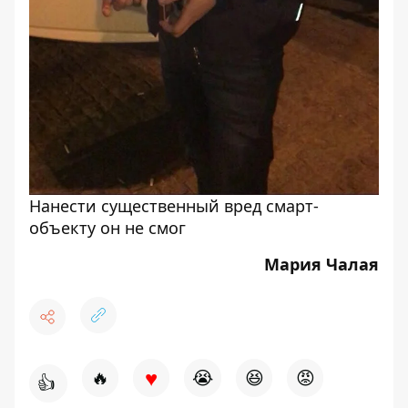
Нанести существенный вред смарт-
объекту он не смог
Мария Чалая
♥
🔥
😭
😆
😡
👍