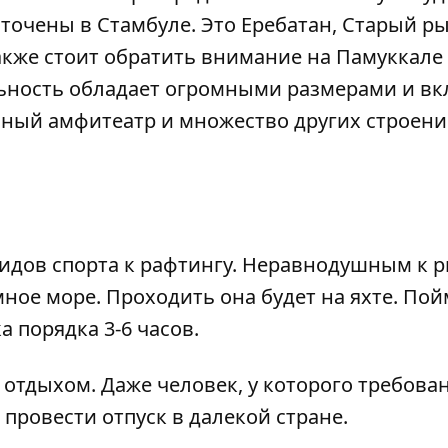
точены в Стамбуле. Это Еребатан, Старый ры
акже стоит обратить внимание на Памуккале
льность обладает огромными размерами и в
мный амфитеатр и множество других строени
идов спорта к рафтингу. Неравнодушным к 
мное море. Проходить она будет на яхте. По
а порядка 3-6 часов.
м отдыхом. Даже человек, у которого требова
провести отпуск в далекой стране.