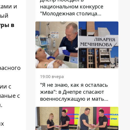
жами и
национальном конкурсе
"Молодежная столица
ный
Украины – 2026"
уры в
расного
19:00 вчера
"Я не знаю, как я осталась
ии с
жива": в Днепре спасают
чаные с
военнослужащую и мать
.
четверых детей, которую
ранил КАБ
ых