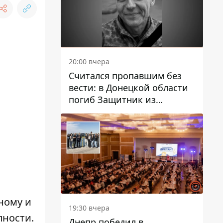
20:00 вчера
Считался пропавшим без
вести: в Донецкой области
погиб Защитник из
Каменского Антон
Красовский
ному и
19:30 вчера
пности.
Днепр победил в