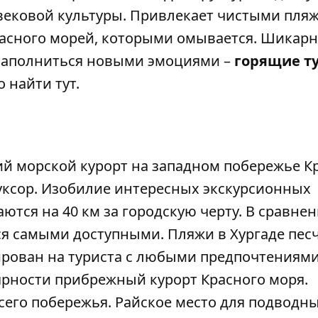
вековой культуры. Привлекает чистыми пля
расного морей, которыми омывается. Шикар
 наполниться новыми эмоциями –
горящие т
о найти
тут
.
й морской курорт на западном побережье К
 Луксор. Изобилие интересных экскурсионных
тся на 40 км за городскую черту. В сравнен
я самыми доступными. Пляжи в Хургаде пес
ирован на туриста с любыми предпочтениями
ярности прибрежный курорт Красного моря.
его побережья. Райское место для подводн