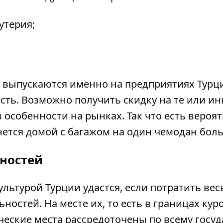
утерия;
 выпускаются именно на предприятиях Турц
сть. Возможно получить скидку на те или и
 особенности на рынках. Так что есть вероя
рнется домой с багажом на один чемодан бол
ностей
льтурой Турции удастся, если потратить вес
остей. На месте их, то есть в границах куро
еские места рассредоточены по всему госуд