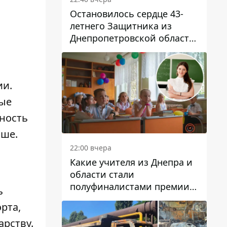
Остановилось сердце 43-
летнего Защитника из
Днепропетровской области
Евгения Зинченко
ии.
ные
тность
ьше.
22:00 вчера
Какие учителя из Днепра и
области стали
полуфиналистами премии
ь
Global Teacher Prize Ukraine
рта,
2026
арству.