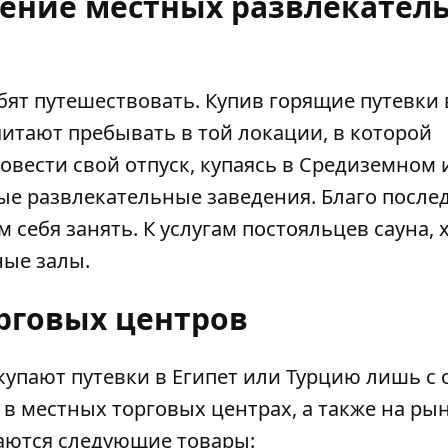
щение местных развлекател
бят путешествовать. Купив горящие
путевки 
итают пребывать в той локации, в которой
ровести свой отпуск, купаясь в Средиземном 
ые развлекательные заведения. Благо после
м себя занять. К услугам постояльцев сауна, 
ные залы.
рговых центров
окупают
путевки в Египет
или Турцию лишь с 
в местных торговых центрах, а также на рын
аются следующие товары: