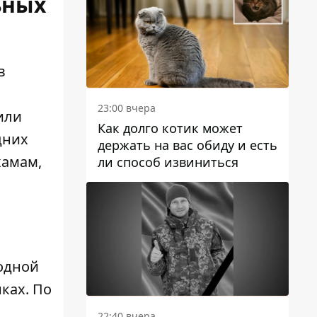
ьных
в
23:00 вчера
или
Как долго котик может
дних
держать на вас обиду и есть
хамам,
ли способ извиниться
одной
ках. По
22:40 вчера