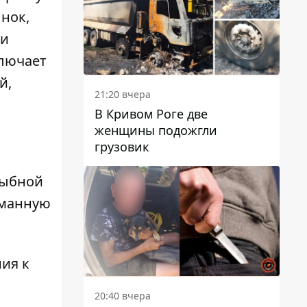
нок,
 и
ключает
й,
21:20 вчера
В Кривом Роге две
женщины подожгли
грузовик
рыбной
йманную
ния к
20:40 вчера