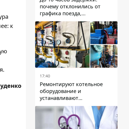
почему отклонились от
графика поезда,
ура
курсирующие через Днепр
ее: к
и область
кую
я.
17:40
Ремонтируют котельное
Руденко
оборудование и
устанавливают
генераторные установки:
как в Днепре готовятся к
отопительному сезону