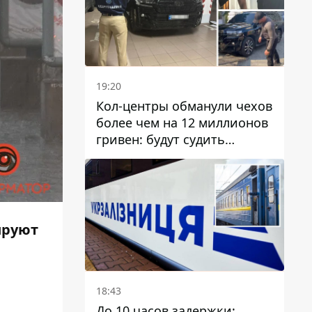
19:20
Кол-центры обманули чехов
более чем на 12 миллионов
гривен: будут судить
днепрянина,
организовавшего
транснациональную
преступную организацию
ируют
18:43
До 10 часов задержки: