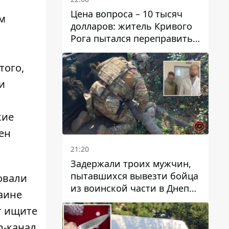
Цена вопроса – 10 тысяч
ым
долларов: житель Кривого
Рога пытался переправить
мужчину в Словакию
того,
и
кие
ен
21:20
Задержали троих мужчин,
пытавшихся вывезти бойца
овали
из воинской части в Днепр
раине
за 7 тысяч долларов: среди
т
ищите
них был врач
m
-канал