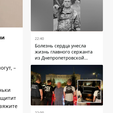
ни
22:40
Болезнь сердца унесла
жизнь главного сержанта
из Днепропетровской
области Юрия Свистуна
огут, –
ньки
ащитит
авяжите
22:00