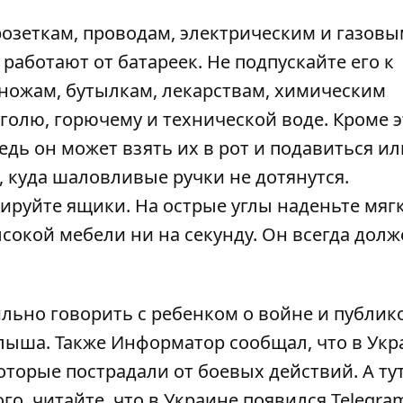
озеткам, проводам, электрическим и газов
работают от батареек. Не подпускайте его к
 ножам, бутылкам, лекарствам, химическим
голю, горючему и технической воде. Кроме э
едь он может взять их в рот и подавиться ил
а, куда шаловливые ручки не дотянутся.
ируйте ящики. На острые углы наденьте мяг
ысокой мебели ни на секунду. Он всегда долж
льно говорить с ребенком о войне
и публик
алыша
. Также Информатор сообщал, что в Ук
оторые пострадали от боевых действий. А
ту
го, читайте, что в Украине
появился Telegra