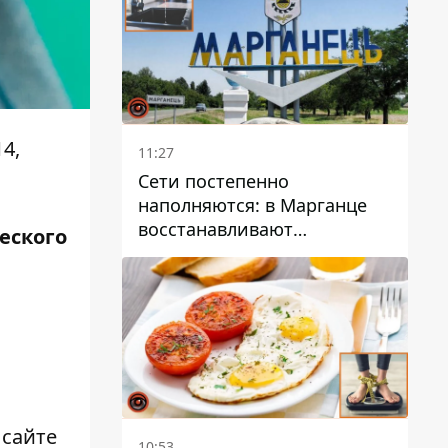
4,
11:27
Сети постепенно
наполняются: в Марганце
восстанавливают
еского
водоснабжение
 сайте
10:53