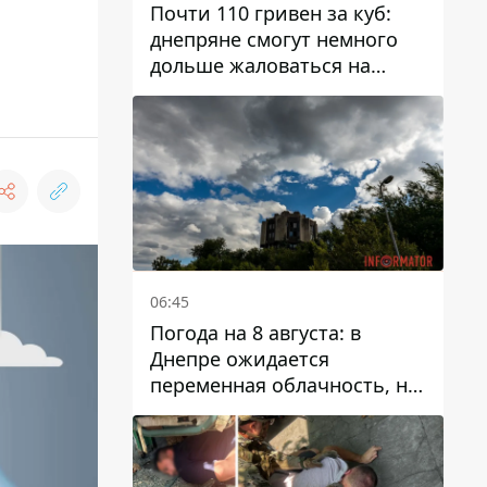
Почти 110 гривен за куб:
днепряне смогут немного
дольше жаловаться на
запланированные тарифы
на воду на 2027 год
06:45
Погода на 8 августа: в
Днепре ожидается
переменная облачность, но
может пойти дождь