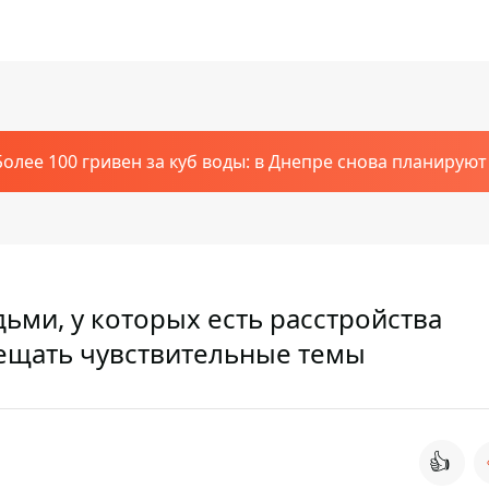
Более 100 гривен за куб воды: в Днепре снова планирую
ми, у которых есть расстройства
вещать чувствительные темы
👍