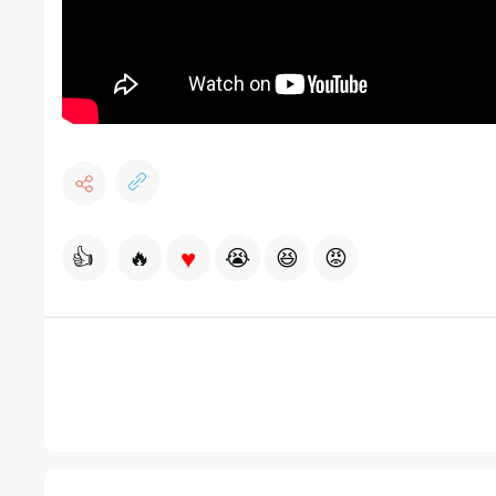
♥
👍
🔥
😭
😆
😡