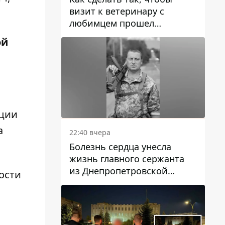
визит к ветеринару с
любимцем прошел
спокойно: простые советы
ой
ации
а
22:40 вчера
Болезнь сердца унесла
жизнь главного сержанта
из Днепропетровской
ости
области Юрия Свистуна