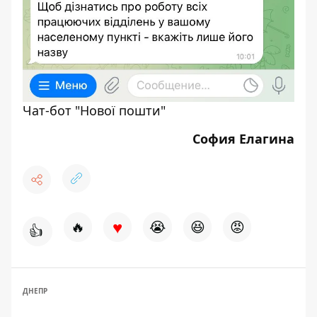
Чат-бот "Нової пошти"
София Елагина
♥
🔥
😭
😆
😡
👍
ДНЕПР