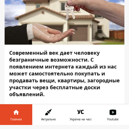
Современный век дает человеку
безграничные возможности. С
появлением интернета каждый из нас
может самостоятельно покупать и
продавать вещи, квартиры, загородные
участки через бесплатные доски
объявлений.
Однако, как показала практика, такие
способы отнюдь не безопасны. Здесь
множество «подводных камней», с
Главная
Актуально
Україна на часі
Youtube
которыми может столкнуться человек,