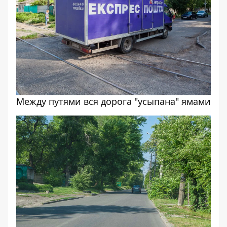
Между путями вся дорога "усыпана" ямами