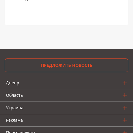
05:00, 10 февраля 2020
Гончарное мастерство для двоих и
создание объемного сердца: какие
курсы пройдут в Днепре на этой неделе
Информатор Днепр
ЖУРНАЛИСТ
👍