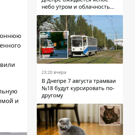
небо утром и облачность
после обеда
ороннюю
венного
авили
23:20 вчера
В Днепре 7 августа трамваи
№18 будут курсировать по-
ильную
другому
имой и