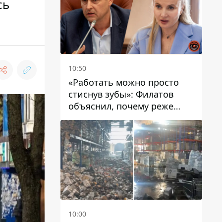
сь
10:50
«Работать можно просто
стиснув зубы»: Филатов
объяснил, почему реже
пишет в соцсетях и
раскритиковал медийность
чиновников
10:00