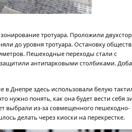
е зонирование тротуара. Проложили двухст
няли до уровня тротуара. Остановку общест
тиметров. Пешеходные переходы стали с
 защитили антипарковыми столбиками. Доб
ые в Днепре здесь использовали белую такт
что нужно понять, как она будет вести себя з
вет выбрали из-за совмещенного пешеходно-
лось делать через киоски на перекрестке.