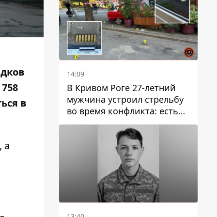
адков
14:09
 758
В Кривом Роге 27-летний
мужчина устроил стрельбу
ься в
во время конфликта: есть
раненый
, а
13:40