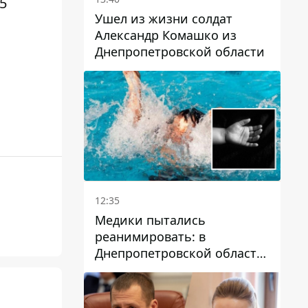
5
Ушел из жизни солдат
Александр Комашко из
Днепропетровской области
12:35
Медики пытались
реанимировать: в
Днепропетровской области
двухлетний мальчик утонул
в бассейне