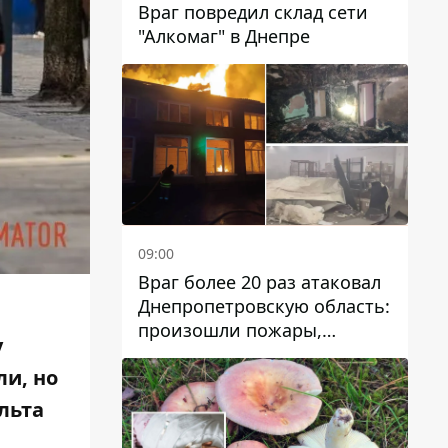
Враг повредил склад сети
"Алкомаг" в Днепре
09:00
Враг более 20 раз атаковал
Днепропетровскую область:
произошли пожары,
у
повреждены дома,
и, но
инфраструктура и авто
льта