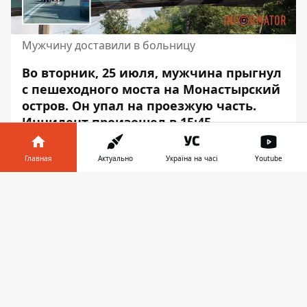
Мужчину доставили в больницу
Во вторник, 25 июля, мужчина прыгнул
с пешеходного моста на Монастырский
остров. Он упал
на проезжую часть
.
Инцидент произошел в 15:45.
Его запечатлели камеры
Главная
Актуально
Україна на часі
Youtube
видеонаблюдения.
Об этом сообщает
Информатор с места происшествия.
Информатор в
Скачать
телефоне
👉
По предварительным данным от
правоохранителей, мужчину доставили в
больницу. Заявлений в полицию не
поступало. Информацию зарегистрируют
в журнал единого учета отделения
полиции этой территории.