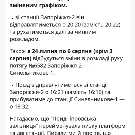
зміненим графіком.
зі станції Запоріжжя-2 він
відправлятиметься о 20:20 (замість 20:22)
та рухатиметься далі за чинним
розкладом.
Також
з 24 липня по 6 серпня (крім 3
серпня)
відбудуться зміни в розкладі руху
потягу №6582 Запоріжжя-2 —
Синельникове-1.
Поїзд відправлятиметься зі станції
Запоріжжя-2 о 16:21 (замість 16:16) та
прибуватиме до станції Синельникове-1 —
о 18:32.
Нагадаємо, що “Придніпровська
залізниця”
перейменувала низку платформ
та дві станції
. Писали ми й про те, що