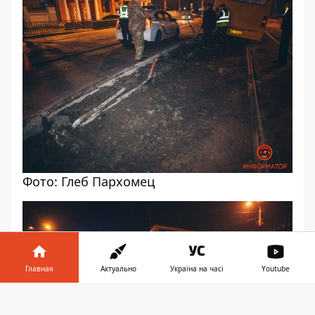
Фото: Глеб Пархомец
Главная
Актуально
Україна на часі
Youtube
Информатор в
Скачать
телефоне
👉