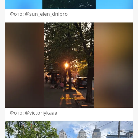
Фото: @sun_elen_dnipro
Фото: @victoriykaaa