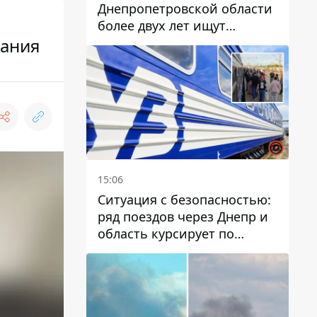
Днепропетровской области
более двух лет ищут
вания
пропавшую женщину
15:06
Ситуация с безопасностью:
ряд поездов через Днепр и
область курсирует по
измененному маршруту, а
часть пути заменили
автобусами и электричками