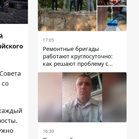
й
17:05
ийского
Ремонтные бригады
работают круглосуточно:
как решают проблему с
водой в Марганецкой
 Совета
громаде
р
со
 каждый
посты.
ужно
16:30