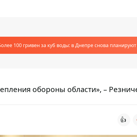
Более 100 гривен за куб воды: в Днепре снова планирую
репления обороны области», – Резнич
👍