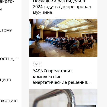
Последний раз видели в
акого-
2024 году: в Днепре пропал
м
мужчина
стема
ость», –
16:09
YASNO представил
комплексные
ещено
энергетические решения
для бизнеса в Днепре
локацию