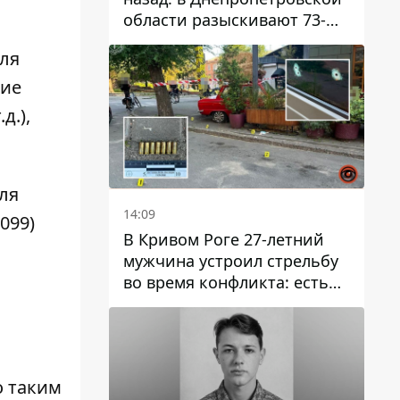
области разыскивают 73-
летнего мужчину
ля
ние
д.),
ля
14:09
(099)
В Кривом Роге 27-летний
мужчина устроил стрельбу
во время конфликта: есть
раненый
 таким