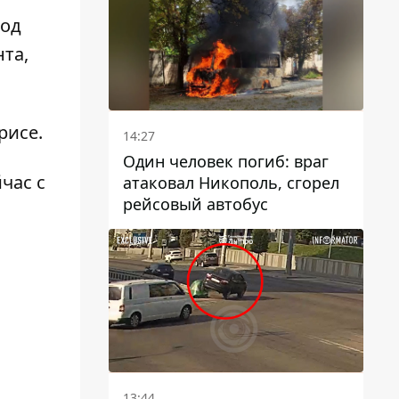
под
та,
рисе.
14:27
Один человек погиб: враг
час с
атаковал Никополь, сгорел
рейсовый автобус
13:44