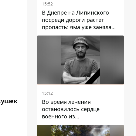
15:52
В Днепре на Липинского
посреди дороги растет
пропасть: яма уже заняла
полосу движения
15:12
евушек
Во время лечения
остановилось сердце
военного из
Днепропетровской области
Ростислава Лупашко