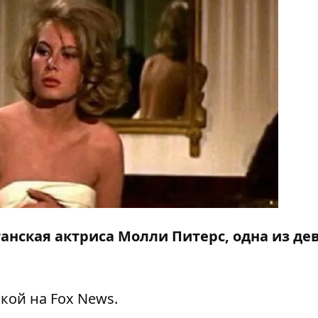
танская актриса Молли Питерс, одна из д
лкой на
Fox News
.