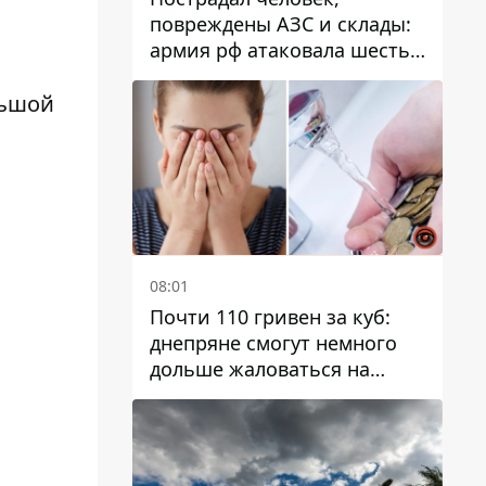
повреждены АЗС и склады:
армия рф атаковала шесть
районов Днепропетровской
области
льшой
08:01
Почти 110 гривен за куб:
днепряне смогут немного
дольше жаловаться на
запланированные тарифы
на воду на 2027 год