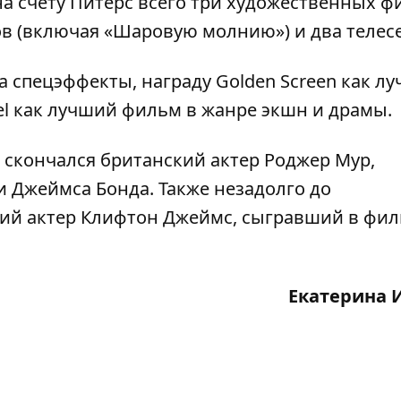
на счету Питерс всего три художественных ф
ов (включая «Шаровую молнию») и два телес
 спецэффекты, награду Golden Screen как л
el как лучший фильм в жанре экшн и драмы.
скончался британский актер Роджер Мур
,
 Джеймса Бонда. Также незадолго до
ий актер Клифтон Джеймс
, сыгравший в фил
Екатерина 