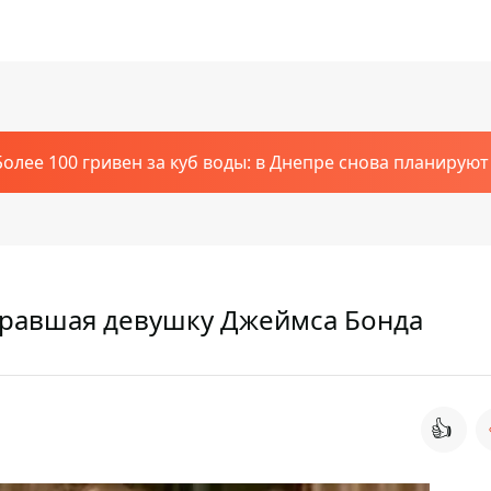
Более 100 гривен за куб воды: в Днепре снова планирую
ыгравшая девушку Джеймса Бонда
👍