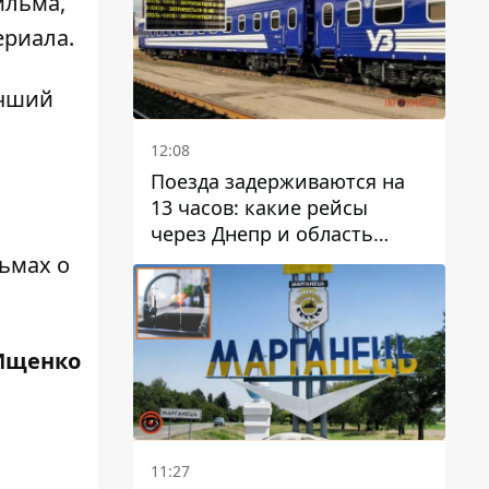
ильма,
ериала.
учший
12:08
Поезда задерживаются на
13 часов: какие рейсы
через Днепр и область
выбились из графика
ьмах о
Ищенко
11:27