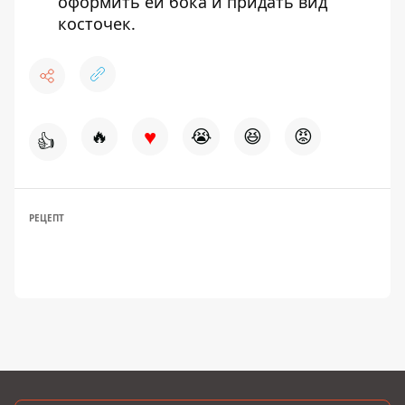
оформить ей бока и придать вид
косточек.
♥
🔥
😭
😆
😡
👍
РЕЦЕПТ