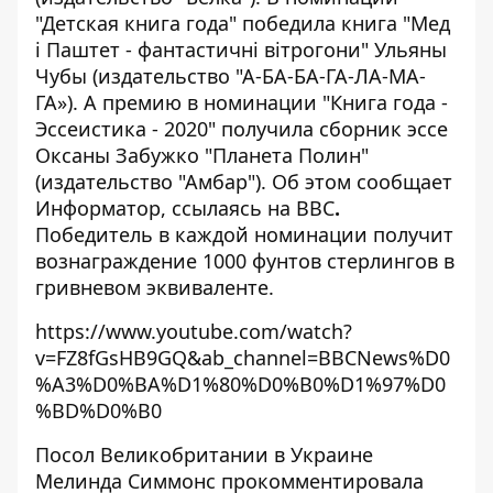
"Детская книга года" победила книга "Мед
і Паштет - фантастичні вітрогони" Ульяны
Чубы (издательство "А-БА-БА-ГА-ЛА-МА-
ГА»). А премию в номинации "Книга года -
Эссеистика - 2020" получила сборник эссе
Оксаны Забужко "Планета Полин"
(издательство "Амбар"). Об этом сообщает
Информатор
, ссылаясь на
BBC
.
Победитель в каждой номинации получит
вознаграждение 1000 фунтов стерлингов в
гривневом эквиваленте.
https://www.youtube.com/watch?
v=FZ8fGsHB9GQ&ab_channel=BBCNews%D0
%A3%D0%BA%D1%80%D0%B0%D1%97%D0
%BD%D0%B0
Посол Великобритании в Украине
Мелинда Симмонс прокомментировала