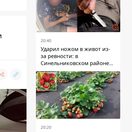
и
20:40
Ударил ножом в живот из-
за ревности: в
Синельниковском районе
задержали 49-летнего
мужчину за убийство
20:20