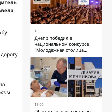
одитель
ввела
19:30
жбу
Днепр победил в
национальном конкурсе
"Молодежная столица
 дорогу
Украины – 2026"
во
ваны
19:00
"Я не знаю, как я осталась