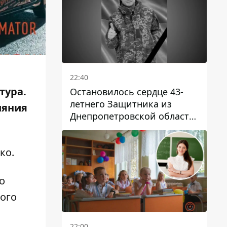
22:40
тура.
Остановилось сердце 43-
летнего Защитника из
ияния
Днепропетровской области
Евгения Зинченко
ко
.
о
ого
22:00