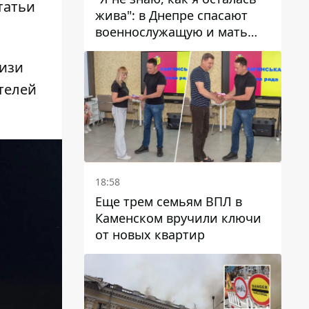
татьи
жива": в Днепре спасают
военнослужащую и мать
четверых детей, которую
ранил КАБ
лизи
телей
18:58
Еще трем семьям ВПЛ в
Каменском вручили ключи
от новых квартир