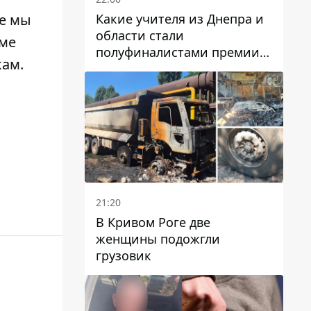
Какие учителя из Днепра и
же мы
области стали
оме
полуфиналистами премии
кам
.
Global Teacher Prize Ukraine
2026
21:20
В Кривом Роге две
женщины подожгли
грузовик