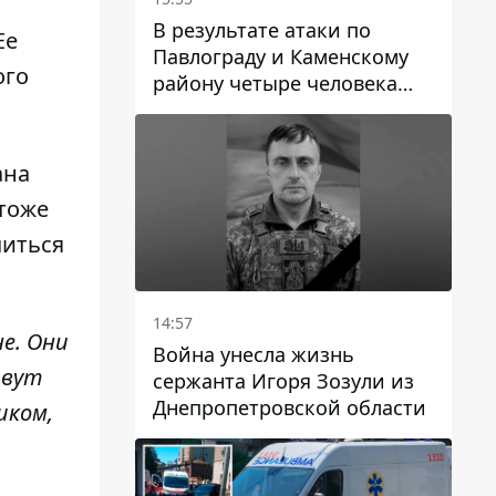
В результате атаки по
Ее
Павлограду и Каменскому
ого
району четыре человека
погибли, семеро получили
ранения
ана
 тоже
читься
14:57
е. Они
Война унесла жизнь
ивут
сержанта Игоря Зозули из
Днепропетровской области
шком,