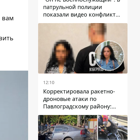
патрульной полиции
показали видео конфликта
 вам
с мужчиной без ноги на
проспекте Поля в Днепре
авить
12:10
Корректировала ракетно-
дроновые атаки по
Павлоградскому району:
задержали вражескую
агентку