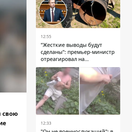
12:55
"Жесткие выводы будут
сделаны": премьер-министр
отреагировал на
несколькодневное
отсутствие воды в Марганце
л свою
ие
12:33
"Он не военнослужащий": в