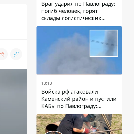
Враг ударил по Павлограду:
погиб человек, горят
склады логистических
компаний и магазина
13:13
Войска рф атаковали
Каменский район и пустили
КАБы по Павлограду:
пострадал мужчина, в небо
поднимается столб дыма