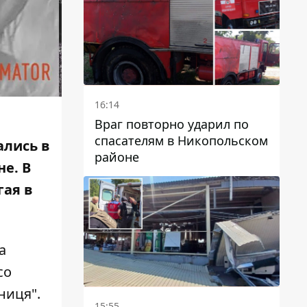
16:14
Враг повторно ударил по
спасателям в Никопольском
ались в
районе
не. В
гая в
а
со
ниця"
.
15:55