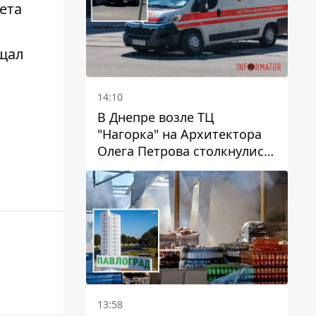
ета
ещал
14:10
В Днепре возле ТЦ
"Нагорка" на Архитектора
Олега Петрова столкнулись
"скорая" и Toyota: трамваи
№5 задерживаются
13:58