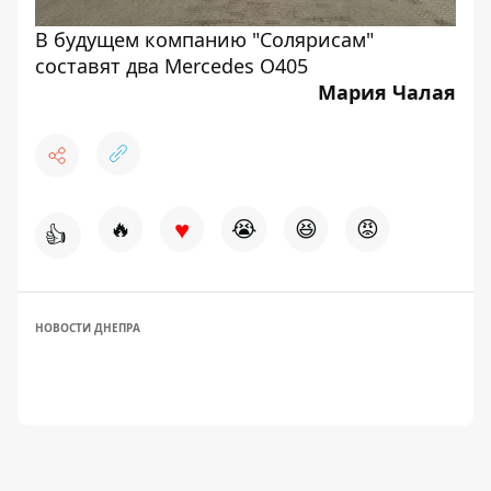
В будущем компанию "Солярисам"
составят два Mercedes О405
Мария Чалая
♥
🔥
😭
😆
😡
👍
НОВОСТИ ДНЕПРА