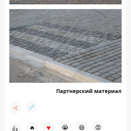
Партнерский материал
♥
🔥
😭
😆
😡
👍