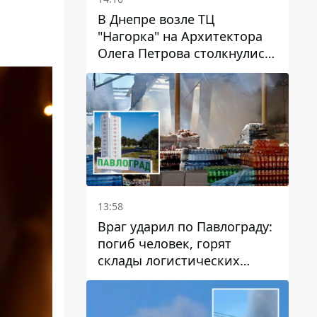
В Днепре возле ТЦ
"Нагорка" на Архитектора
Олега Петрова столкнулись
"скорая" и Toyota: трамваи
№5 задерживаются
13:58
Враг ударил по Павлограду:
погиб человек, горят
склады логистических
компаний и магазина