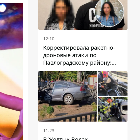
12:10
Корректировала ракетно-
дроновые атаки по
Павлоградскому району:
задержали вражескую
агентку
11:23
В Желтых Водах