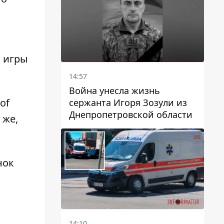
, игры
14:57
Война унесла жизнь
of
сержанта Игоря Зозули из
Днепропетровской области
 же,
нок
14:10