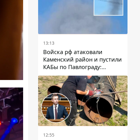
13:13
Войска рф атаковали
Каменский район и пустили
КАБы по Павлограду:
пострадал мужчина, в небо
поднимается столб дыма
12:55