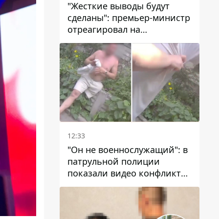
"Жесткие выводы будут
сделаны": премьер-министр
отреагировал на
несколькодневное
отсутствие воды в Марганце
12:33
"Он не военнослужащий": в
патрульной полиции
показали видео конфликта
с мужчиной без ноги на
проспекте Поля в Днепре