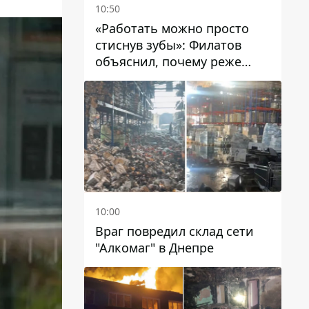
10:50
«Работать можно просто
стиснув зубы»: Филатов
объяснил, почему реже
пишет в соцсетях и
раскритиковал медийность
чиновников
10:00
Враг повредил склад сети
"Алкомаг" в Днепре