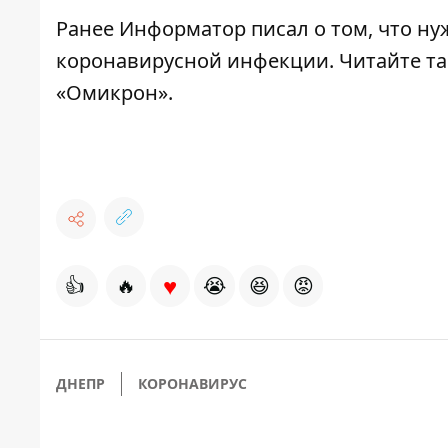
Ранее Информатор писал о том,
что ну
коронавирусной инфекции.
Читайте та
«Омикрон».
♥
👍
🔥
😭
😆
😡
ДНЕПР
КОРОНАВИРУС