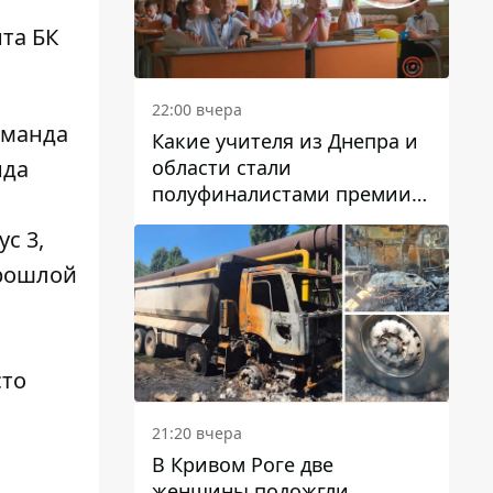
та БК
22:00 вчера
оманда
Какие учителя из Днепра и
области стали
нда
полуфиналистами премии
Global Teacher Prize Ukraine
с 3,
2026
прошлой
сто
21:20 вчера
В Кривом Роге две
женщины подожгли