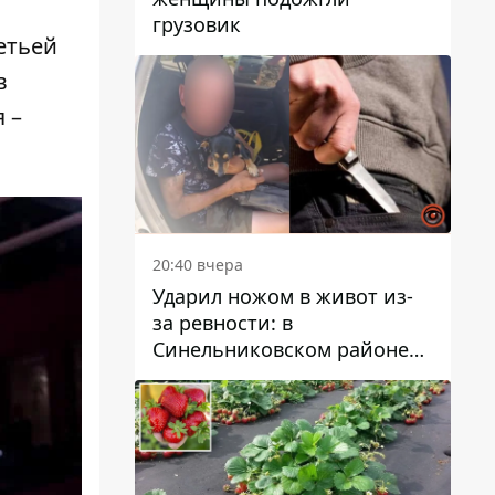
грузовик
етьей
в
 –
20:40 вчера
Ударил ножом в живот из-
за ревности: в
Синельниковском районе
задержали 49-летнего
мужчину за убийство