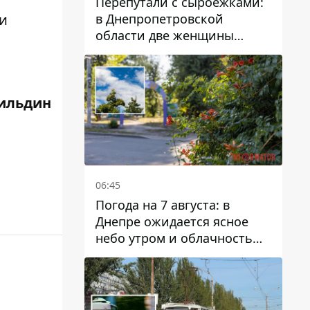
Перепутали с сыроежками:
в Днепропетровской
и
области две женщины
отравились грибами
ильдин
06:45
Погода на 7 августа: в
Днепре ожидается ясное
небо утром и облачность
после обеда