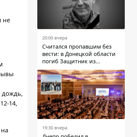
и не
20:00 вчера
Считался пропавшим без
вести: в Донецкой области
погиб Защитник из
м
Каменского Антон
орывы
Красовский
 дождь,
12-14,
19:30 вчера
 на
Днепр победил в