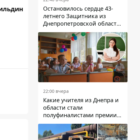
Остановилось сердце 43-
ильдин
летнего Защитника из
Днепропетровской области
Евгения Зинченко
22:00 вчера
Какие учителя из Днепра и
области стали
полуфиналистами премии
Global Teacher Prize Ukraine
2026