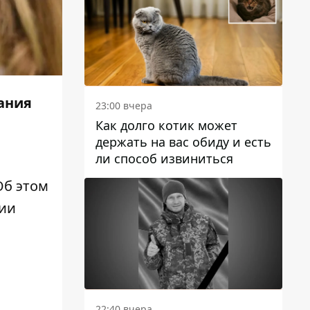
ания
23:00 вчера
Как долго котик может
держать на вас обиду и есть
ли способ извиниться
Об этом
ии
22:40 вчера