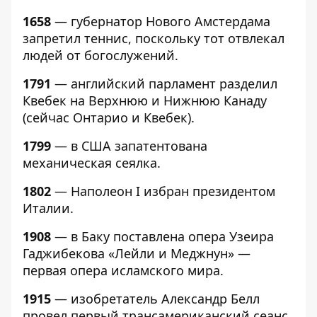
1658
— губернатор Нового Амстердама
запретил теннис, поскольку тот отвлекал
людей от богослужений.
1791
— английский парламент разделил
Квебек на Верхнюю и Нижнюю Канаду
(сейчас Онтарио и Квебек).
1799
— в США запатентована
механическая сеялка.
1802
— Наполеон I избран президентом
Италии.
1908
— в Баку поставлена опера Узеира
Гаджибекова «Лейли и Меджнун» —
первая опера исламского мира.
1915
— изобретатель Александр Белл
провел первый трансамериканский сеанс