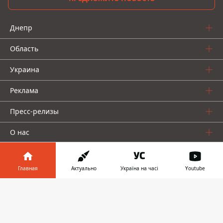
Днепр
Область
Украина
Реклама
Пресс-релизы
О нас
Главная
Актуально
Україна на часі
Youtube
Информатор в
Скачать
телефоне
👉
Информатор проекты
Информатор
Информатор
Информатор