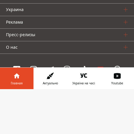
Украина
Реклама
Пресс-релизы
О нас
Главная
Актуально
Україна на часі
Youtube
Информатор проекты
Информатор в
Скачать
Информатор
Информатор
Информатор
телефоне
👉
Украина
Киев
Авто
© 2016-2026 Informator