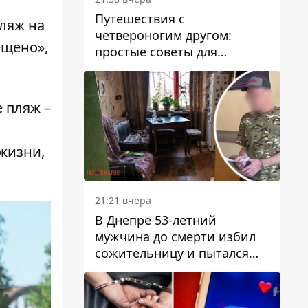
Путешествия с
пляж на
четвероногим другом:
ещено»,
простые советы для
поездок с животными
е пляж –
 жизни,
21:21 вчера
В Днепре 53-летний
мужчина до смерти избил
сожительницу и пытался
скрыть преступление:
детали