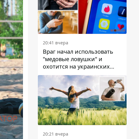
20:41 вчера
Враг начал использовать
"медовые ловушки" и
охотится на украинских
военнослужащих
20:21 вчера