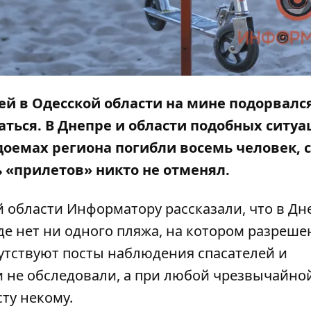
жей в Одесской области на мине подорвалс
ться. В Днепре и области подобных ситуа
одоемах региона погибли восемь человек, 
ь «прилетов» никто не отменял.
й области
Информатору
рассказали, что в Дн
де нет ни одного пляжа, на котором разреше
сутствуют посты наблюдения спасателей и
 не обследовали, а при любой чрезвычайно
ту некому.