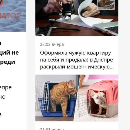
я
22:03 вчера
ций не
Оформила чужую квартиру
на себя и продала: в Днепре
среди
раскрыли мошенническую
схему с недвижимостью
епре
но
й
21:38 вчера