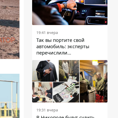
19:41 вчера
Так вы портите свой
автомобиль: эксперты
перечислили
распространенные
привычки водителей,
которые на самом деле
вредят машине
19:31 вчера
В Никополе будут судить