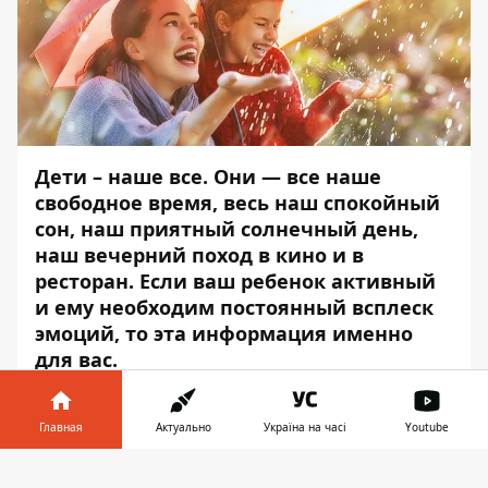
Дети – наше все. Они — все наше
свободное время, весь наш спокойный
сон, наш приятный солнечный день,
наш вечерний поход в кино и в
ресторан. Если ваш ребенок активный
и ему необходим постоянный всплеск
эмоций, то эта информация именно
для вас.
Чем занять ребенка, чтобы он не скучал
дома после школы или садика, а вы могли
Главная
Актуально
Україна на часі
Youtube
уделить время себе после тяжелого
Информатор в
рабочего дня?
Информатор
подобрал
Скачать