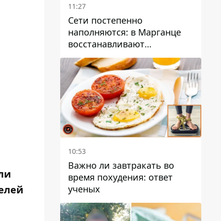
11:27
Сети постепенно
наполняются: в Марганце
восстанавливают
водоснабжение
10:53
Важно ли завтракать во
ли
время похудения: ответ
ученых
елей