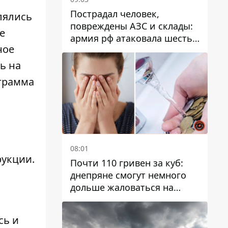
Пострадал человек,
лялись
повреждены АЗС и склады:
е
армия рф атаковала шесть
ное
районов Днепропетровской
области
ь на
ограмма
ь
08:01
рукции.
Почти 110 гривен за куб:
днепряне смогут немного
дольше жаловаться на
запланированные тарифы
на воду на 2027 год
сь и