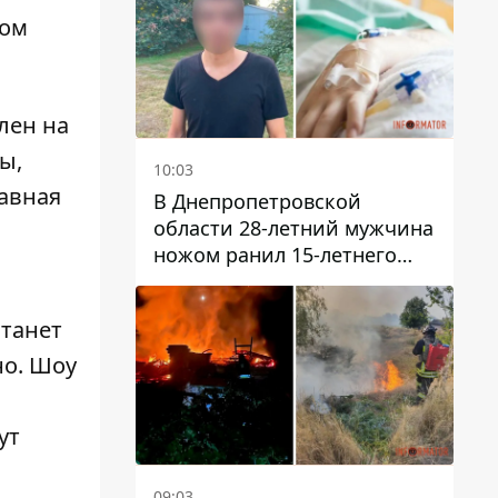
том
лен на
ы,
10:03
лавная
В Днепропетровской
области 28-летний мужчина
ножом ранил 15-летнего
парня
станет
но. Шоу
ут
09:03