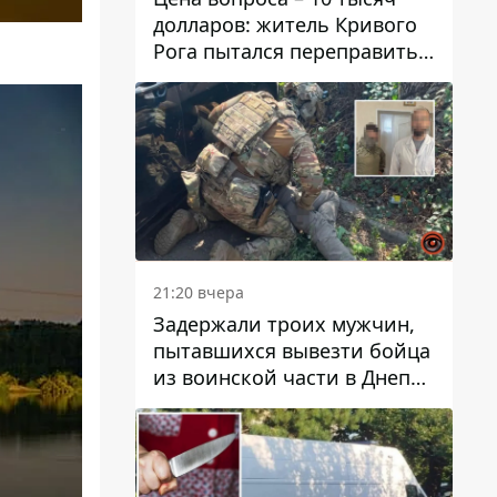
долларов: житель Кривого
Рога пытался переправить
мужчину в Словакию
21:20 вчера
Задержали троих мужчин,
пытавшихся вывезти бойца
из воинской части в Днепр
за 7 тысяч долларов: среди
них был врач