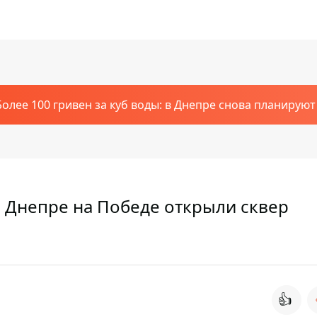
Более 100 гривен за куб воды: в Днепре снова планирую
в Днепре на Победе открыли сквер
👍