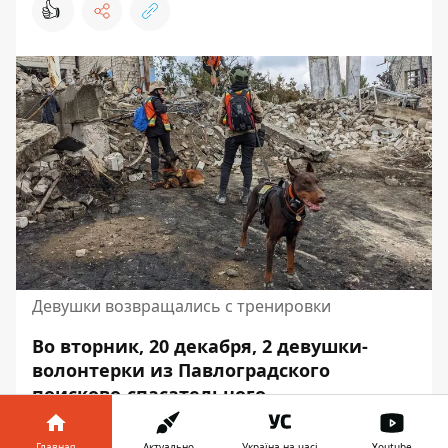
👍
Девушки возвращались с тренировки
Во вторник, 20 декабря, 2 девушки-
волонтерки из Павлоградского
поисково-спасательного
кинологического отряда "Антарес"
возвращались с тренировки
вместе с
Главная
Актуально
Україна на часі
Youtube