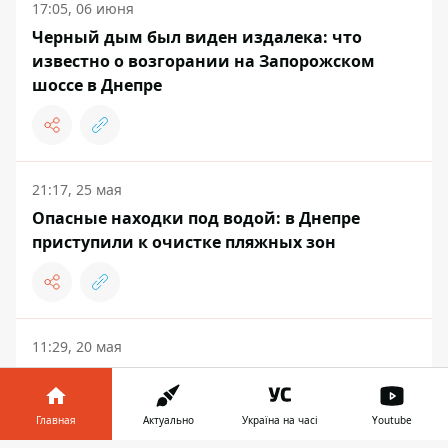
17:05, 06 июня
Черный дым был виден издалека: что
известно о возгорании на Запорожском
шоссе в Днепре
21:17, 25 мая
Опасные находки под водой: в Днепре
приступили к очистке пляжных зон
11:29, 20 мая
FPV-дроны по пожарной машине: в
Никополе россияне дважды ударили по
спасателям
Главная
Актуально
Україна на часі
Youtube