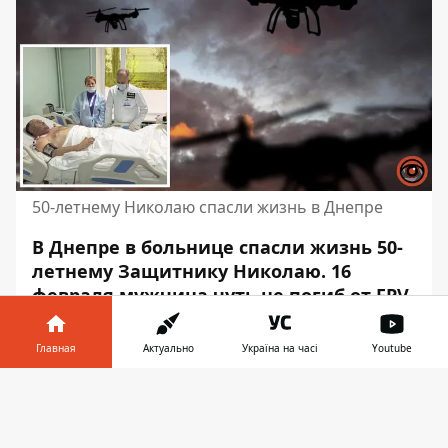
50-летнему Николаю спасли жизнь в Днепре
В Днепре в больнице спасли жизнь 50-
летнему Защитнику Николаю. 16
февраля мужчина чуть не погиб от FPV-
дрона. На разбитом автомобиле он
одолел 20 километров под обстрелами,
Главная
Актуально
Україна на часі
Youtube
чтобы добраться до ближайшего
Информатор в
стабилизационного пункта.
Скачать
телефоне
👉
В этот день Николай стал дедушкой –