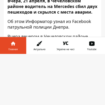
Вчера, 21 апреля, в Чечеловском
районе водитель на Mercedes сбил двух
пешеходов и скрылся с места аварии.
Об этом
Информатор
узнал из Facebook
патрульной полиции Днепра.
Вчера вечером в Чечеловском районе
произошло ДТП с потерпевшими. По
прибытию на место, патрульные
Главная
Актуально
Україна на часі
Youtube
выяснили, что неизвестный на
автомобиле Mercedes совершил наезд на
Информатор в
Скачать
мужчину с женщиной и уехал с места
телефоне
👉
происшествия.
Пострадавших с места аварии забрала
скорая помощь. Экипажи полиции сразу
же приступили к поискам сбежавшего
водителя.