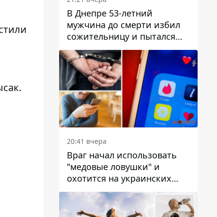
В Днепре 53-летний
мужчина до смерти избил
стили
сожительницу и пытался
скрыть преступление:
детали
ысак.
20:41 вчера
Враг начал использовать
"медовые ловушки" и
охотится на украинских
военнослужащих