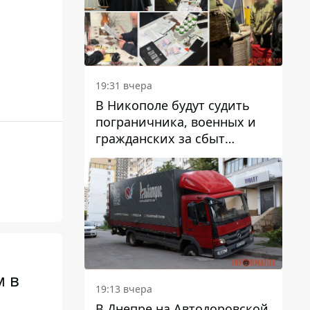
вредят машине
19:31 вчера
В Никополе будут судить
пограничника, военных и
гражданских за сбыт
психотропов
м в
19:13 вчера
В Днепре на Автодоровской