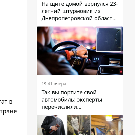
На щите домой вернулся 23-
летний штурмовик из
Днепропетровской области
Богдан Бескровный
19:41 вчера
Так вы портите свой
автомобиль: эксперты
ат в
перечислили
стране
распространенные
т
привычки водителей,
которые на самом деле