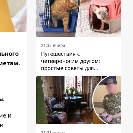
21:38 вчера
льного
Путешествия с
четвероногим другом:
метам.
простые советы для
поездок с животными
а
.
ие и
 и
21:21 вчера