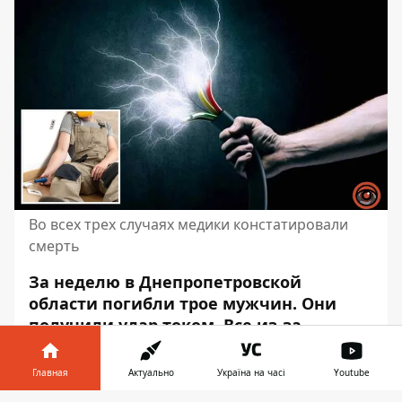
Во всех трех случаях медики констатировали
смерть
За неделю в Днепропетровской
области погибли трое мужчин. Они
получили удар током. Все из-за
пренебрежения правилами
безопасности.
Главная
Актуально
Україна на часі
Youtube