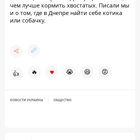
чем лучше кормить хвостатых
. Писали мы
и о том,
где в Днепре найти себе котика
или собачку
.
♥
🔥
😭
😆
😡
👍
НОВОСТИ УКРАИНЫ
ОБЩЕСТВО