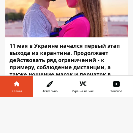
11 мая в Украине начался
первый этап
выхода из карантина
. Продолжает
действовать ряд ограничений - к
примеру, соблюдение дистанции, а
также ношение масок и перчаток в
транспорте и других общественных
местах. Однако в остальном жизнь в
Главная
Актуально
Україна на часі
Youtube
Днепре снова кипит - открылись
летние площадки ресторанов,
Информатор в
Скачать
торговые центры и парки, стало
телефоне
👉
больше транспорта и наконец можно
ходить на работу и отдыхать после нее
где-то на набережной.