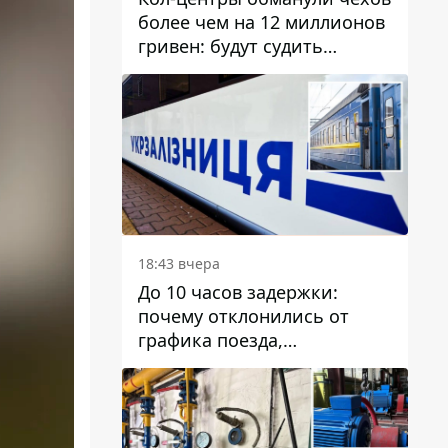
более чем на 12 миллионов
гривен: будут судить
днепрянина,
организовавшего
транснациональную
преступную организацию
18:43 вчера
До 10 часов задержки:
почему отклонились от
графика поезда,
курсирующие через Днепр
и область