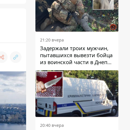
21:20 вчера
Задержали троих мужчин,
пытавшихся вывезти бойца
из воинской части в Днепр
за 7 тысяч долларов: среди
них был врач
20:40 вчера