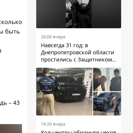
сколько
ны быть
20:00 вчера
Навсегда 31 год: в
в
Днепропетровской области
простились с Защитником
Александром Репиным
ь – 43
19:20 вчера
Кол-центры обманули чехов