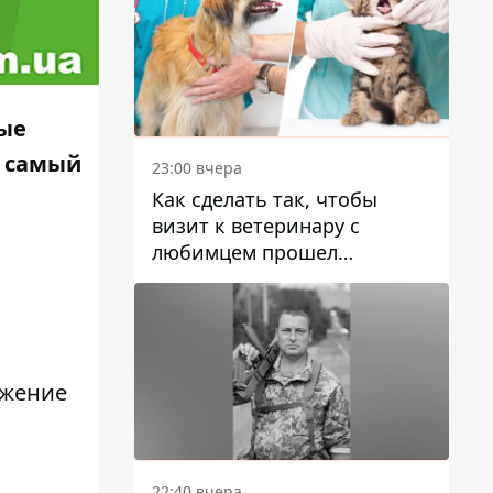
ные
а самый
23:00 вчера
Как сделать так, чтобы
визит к ветеринару с
любимцем прошел
спокойно: простые советы
ожение
22:40 вчера