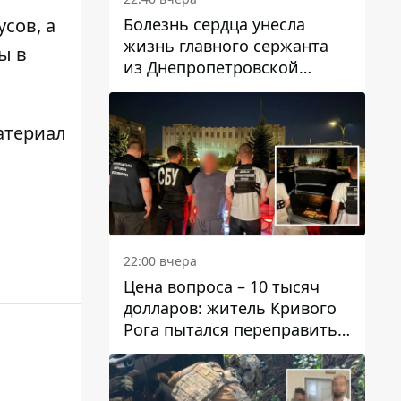
Болезнь сердца унесла
сов, а
жизнь главного сержанта
ы в
из Днепропетровской
области Юрия Свистуна
атериал
22:00 вчера
Цена вопроса – 10 тысяч
долларов: житель Кривого
Рога пытался переправить
мужчину в Словакию