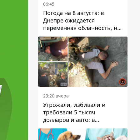
06:45
Погода на 8 августа: в
Днепре ожидается
переменная облачность, но
может пойти дождь
23:20 вчера
Угрожали, избивали и
требовали 5 тысяч
долларов и авто: в
Павлограде задержали двух
мужчин