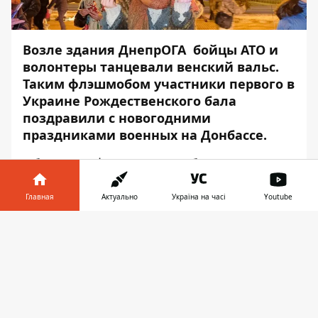
Возле здания ДнепрОГА бойцы АТО и
волонтеры танцевали венский вальс.
Таким флэшмобом участники первого в
Украине Рождественского бала
поздравили с новогодними
праздниками военных на Донбассе.
Об этом
Информатору
сообщили в пресс-
службе ОГА,
Главная
Актуально
Україна на часі
Youtube
«Более 200 АТОшникив и волонтеров
присоединились к первому в Украине
Информатор в
Скачать
Рождественскому балу, организованного
телефоне
👉
командой Валентина Резниченко. Решили
на этом не останавливаться и выйти с
танцем на улицу. Здесь организовали
новогодний флешмоб. Таким образом