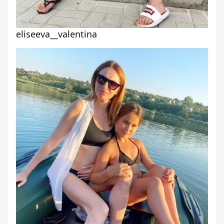
eliseeva__valentina