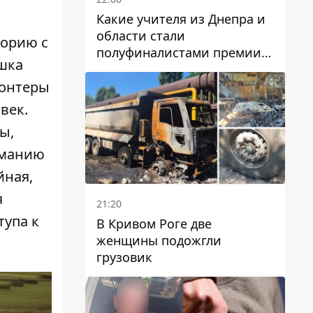
Какие учителя из Днепра и
области стали
торию с
полуфиналистами премии
ошка
Global Teacher Prize Ukraine
2026
лонтеры
век.
ы,
иманию
йная,
я
21:20
тупа к
В Кривом Роге две
женщины подожгли
грузовик