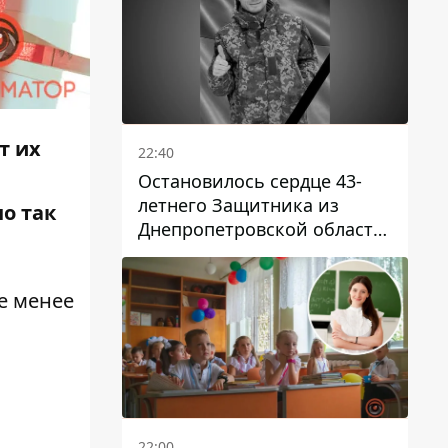
т их
22:40
Остановилось сердце 43-
летнего Защитника из
о так
Днепропетровской области
Евгения Зинченко
е менее
22:00