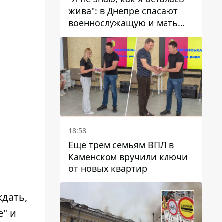
жива": в Днепре спасают
военнослужащую и мать
четверых детей, которую
ранил КАБ
18:58
Еще трем семьям ВПЛ в
Каменском вручили ключи
от новых квартир
ждать,
е" и