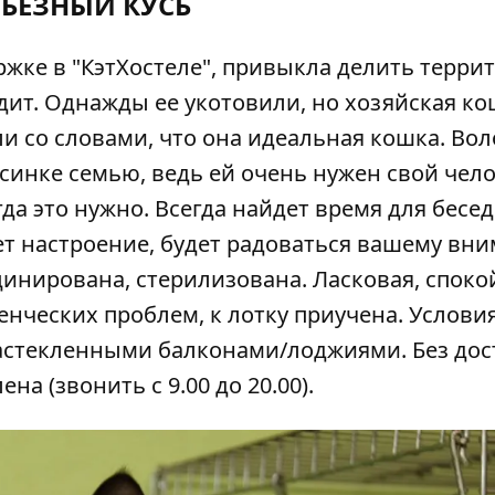
РЬЕЗНЫЙ КУСЬ
ржке в "КэтХостеле", привыкла делить терри
дит. Однажды ее укотовили, но хозяйская к
и со словами, что она идеальная кошка. Во
синке семью, ведь ей очень нужен свой чело
гда это нужно. Всегда найдет время для бесед
ет настроение, будет радоваться вашему вн
цинирована, стерилизована. Ласковая, споко
нческих проблем, к лотку приучена. Услови
 застекленными балконами/лоджиями. Без дос
Елена (звонить с 9.00 до 20.00).