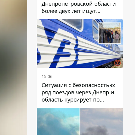
Днепропетровской области
более двух лет ищут
пропавшую женщину
15:06
Ситуация с безопасностью:
ряд поездов через Днепр и
область курсирует по
измененному маршруту, а
часть пути заменили
автобусами и электричками