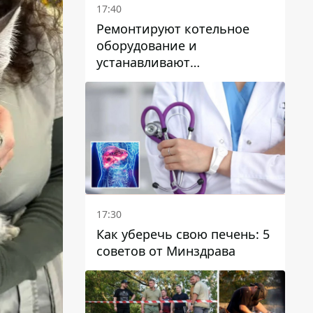
17:40
Ремонтируют котельное
оборудование и
устанавливают
генераторные установки:
как в Днепре готовятся к
отопительному сезону
17:30
Как уберечь свою печень: 5
советов от Минздрава