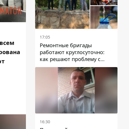
17:05
овсем
Ремонтные бригады
рована
работают круглосуточно:
как решают проблему с
ют
водой в Марганецкой
громаде
16:30