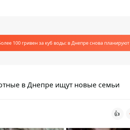
Более 100 гривен за куб воды: в Днепре снова планирую
отные в Днепре ищут новые семьи
👍