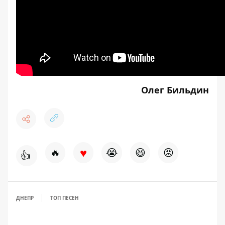
Олег Бильдин
♥
🔥
😭
😆
😡
👍
ДНЕПР
ТОП ПЕСЕН