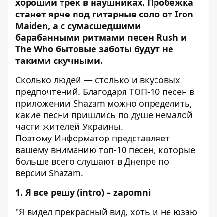
хороший трек в наушниках. Пробежка
станет ярче под гитарные соло от Iron
Maiden, а с сумасшедшими
барабанными ритмами песен Rush и
The Who бытовые заботы будут не
такими скучными.
Сколько людей — столько и вкусовых
предпочтений. Благодаря ТОП-10 песен в
приложении
Shazam
можно определить,
какие песни пришлись по душе немалой
части жителей Украины.
Поэтому
Информатор
представляет
вашему вниманию топ-10 песен, которые
больше всего слушают в Днепре по
версии
Shazam
.
1. Я все решу (intro) – zapomni
"Я видел прекрасный вид, х
оть и не юзаю