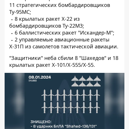
11 стратегических бомбардировщиков
Ту-95МС;
8 крылатых ракет Х-22 из
бомбардировщиков Ту-22М3;
6 баллистических ракет "Искандер-М";
2 управляемые авиационные ракеты
Х-31П из самолетов тактической авиации.
"Защитники" неба сбили 8 "Шахедов" и 18
крылатых ракет Х-101/Х-555/Х-55.