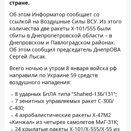
стране.
Об этом Информатор сообщает
со
ссылкой на Воздушные Силы ВСУ
. Из этого
количества две ракеты Х-101/555 были
сбиты в Днепропетровской области – в
Днепровском и Павлоградском районах.
Об этом
сообщил председатель ДнепрОВА
Сергей Лысак
.
Всего ночью и утром 8 января войска рф
направили по Украине 59 средств
воздушного нападения:
8 ударных БпЛА типа "Shahed-136/131";
7 зенитных управляемых ракет С-300/
С-400;
4 аэробалистические ракеты Х-47М2
«Кинжал» из четырех самолетов МиГ-31К;
24 крылатые ракеты Х-101/Х-555/Х-55 из