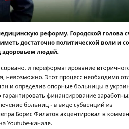
дицинскую реформу. Городской голова с
иметь достаточно политической воли и со
д здоровьем людей.
сорвано, и переформатирование вторичного
ля, невозможно. Этот процесс необходимо о
план и определив опорные больницы в украи
но гарантировать финансирование заработны
печение больниц - в виде субвенций из
непра Борис Филатов акцентировал в комме
на Youtube-канале.