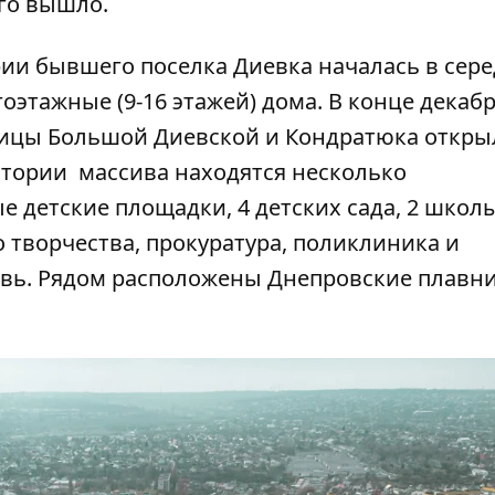
ого вышло.
рии бывшего поселка Диевка началась в сер
гоэтажные (9-16 этажей) дома. В конце декабр
лицы Большой Диевской и Кондратюка откры
итории массива находятся несколько
е детские площадки, 4 детских сада, 2 школы
о творчества, прокуратура, поликлиника и
вь. Рядом расположены Днепровские плавни