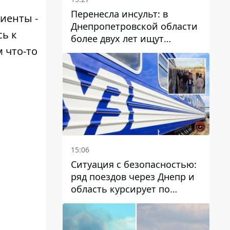
Перенесла инсульт: в
циенты -
Днепропетровской области
сь к
более двух лет ищут
 что-то
пропавшую женщину
15:06
Ситуация с безопасностью:
ряд поездов через Днепр и
область курсирует по
измененному маршруту, а
часть пути заменили
автобусами и электричками