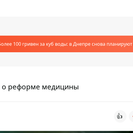
Более 100 гривен за куб воды: в Днепре снова планирую
я о реформе медицины
👍