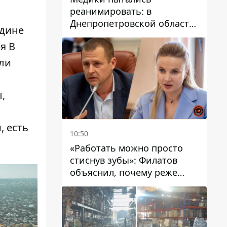
реанимировать: в
Днепропетровской области
едине
двухлетний мальчик утонул
я В
в бассейне
ли
,
, есть
10:50
«Работать можно просто
стиснув зубы»: Филатов
объяснил, почему реже
пишет в соцсетях и
раскритиковал медийность
чиновников