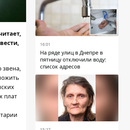
читает,
вести,
16:01
На ряде улиц в Днепре в
пятницу отключили воду:
список адресов
 звена,
тложить
нских
х плат
нтарии
15:27