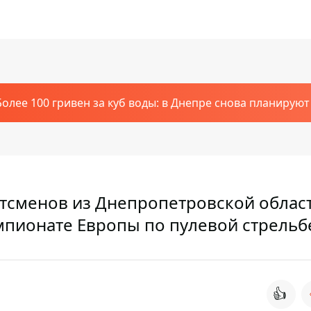
Более 100 гривен за куб воды: в Днепре снова планирую
тсменов из Днепропетровской област
пионате Европы по пулевой стрельб
👍