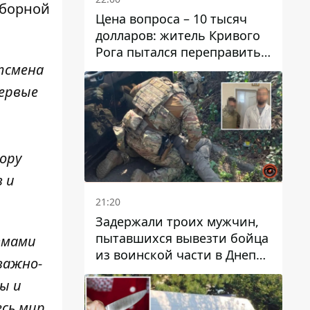
сборной
Цена вопроса – 10 тысяч
долларов: житель Кривого
Рога пытался переправить
мужчину в Словакию
тсмена
первые
ору
 и
21:20
Задержали троих мужчин,
пытавшихся вывезти бойца
вмами
из воинской части в Днепр
важно-
за 7 тысяч долларов: среди
ы и
них был врач
сь мир