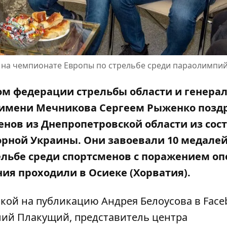
 на чемпионате Европы по стрельбе среди параолимпи
ом федерации стрельбы области и генер
 имени Мечникова Сергеем Рыженко позд
нов из Днепропетровской области из сос
рной Украины. Они завоевали 10 медалей
льбе среди спортсменов с поражением оп
ия проходили в Осиеке (Хорватия).
лкой на
публикацию Андрея Белоусова в Face
ий Плакущий, представитель центра