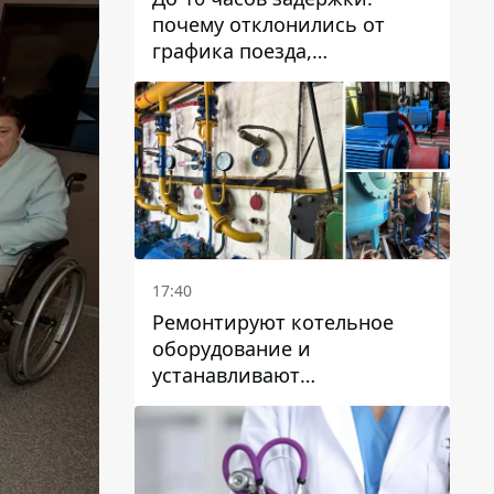
почему отклонились от
графика поезда,
курсирующие через Днепр
и область
17:40
Ремонтируют котельное
оборудование и
устанавливают
генераторные установки:
как в Днепре готовятся к
отопительному сезону