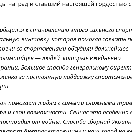
ды наград и ставший настоящей гордостью 
иобщился к становлению этого сильного спор
альную винтовку, которая помогла сделать 
тречи со спортсменами обсудили дальнейшее
олимпийцев — людей, которые ежедневно
границ. Большое спасибо генеральному директ
женко за постоянную поддержку спортсменов
ции.
- он помогает людям с самыми сложными тра
бя и свои возможности. Сейчас это особенно 
 пострадал от войны. Спасибо сборной Украин
авляют Днепропетровщину и наш город на ве