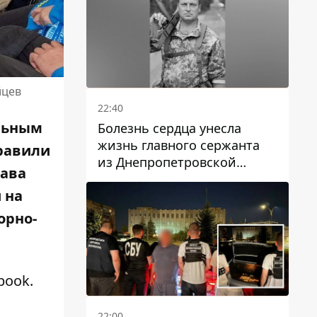
йцев
22:40
альным
Болезнь сердца унесла
жизнь главного сержанта
равили
из Днепропетровской
тава
области Юрия Свистуна
 на
орно-
book
.
22:00